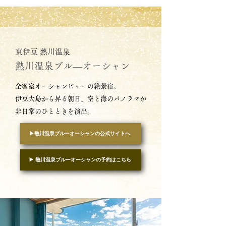
東伊豆 熱川温泉
熱川温泉ブル―オーシャン
全客室オーシャンビューの絶景宿。
伊
豆
大島から昇る朝日、
空と海の
パノラマが
非日常のひとときを演出。
▶︎熱川温泉ブルーオーシャンの公式サイトへ
▶︎ 熱川温泉ブルーオーシャンの予約はこちら