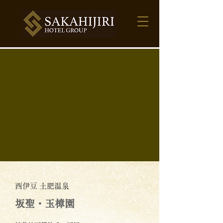
西伊豆 土肥温泉
​坂聖・玉樟園