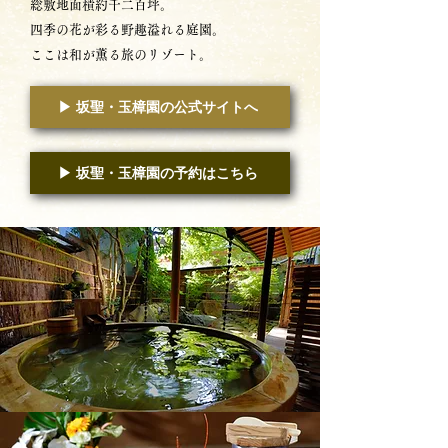
総敷地面積約千二百坪。
四季の花が彩る野趣溢れる庭園。
​ここは和が薫る旅のリゾート。
▶︎ 坂聖・玉樟園の公式サイトへ
▶︎ 坂聖・玉樟園の予約はこちら